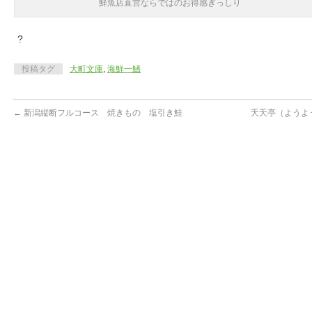
鮮魚店直営ならではのお得感ぎっしり
?
投稿タグ
大町文庫
,
海鮮一鰭
←
新潟縦断フルコース 焼きもの 塩引き鮭
夭夭亭（ようよ