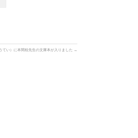
うてい）に本間桂先生の文庫本が入りました
→