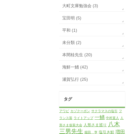
大町文庫勉強会 (3)
宝田明 (5)
平和 (1)
未分類 (2)
本間桂先生 (20)
海鮮一鰭 (42)
瀬賀弘行 (25)
タグ
アワビ
カゾクーポン
サクラマスの塩引
フ
一鰭
ランス装
ライトアップ
中村直人
人
八木
人形さま巡り
形さま仮装大会
三男先生
増田
塩引き鮭
堀田 亨