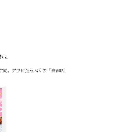
。
憎い。
空間。
アワビたっぷりの「黒御膳」