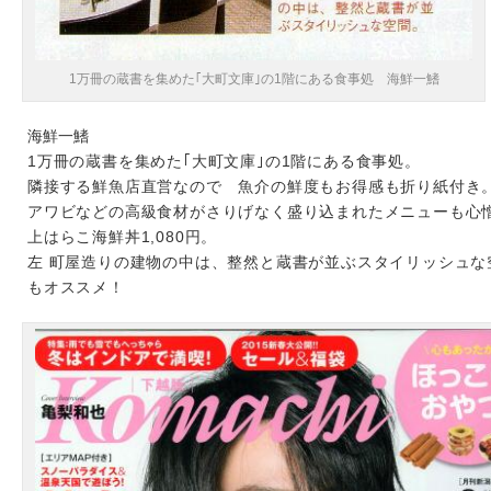
1万冊の蔵書を集めた｢大町文庫｣の1階にある食事処 海鮮一鰭
海鮮一鰭
1万冊の蔵書を集めた｢大町文庫｣の1階にある食事処。
隣接する鮮魚店直営なので 魚介の鮮度もお得感も折り紙付き
アワビなどの高級食材がさりげなく盛り込まれたメニューも心
上はらこ海鮮丼1,080円。
左 町屋造りの建物の中は、整然と蔵書が並ぶスタイリッシュな
もオススメ！