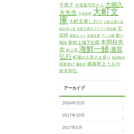
大嶋久
千恵子
大場喜代司さん
大町文
夫先生
大滝友和
庫
大町文庫しおり
大町文庫の完
宝
成を祝う会
大町文庫ギャラリー作品展
田明
廻り
屏風まつり
岩波文庫
干し大根
本間桂先
新村上城下絵図
階段
海鮮一鰭
瀬賀
生
村上市
弘行
町屋の人形さま巡り
益田昭夫
越後村上うおや
稲架掛け
覆刻本
鈴木和弘
アーカイブ
2024年10月
2017年10月
2017年5月