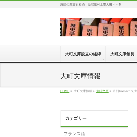
恩師の蔵書を相続 新潟県村上市大町４－５
大町文庫設立の経緯
大町文庫館長
大町文庫情報
HOME
»
大町文庫情報 »
大町文庫
»
月刊Komach
カテゴリー
フランス語