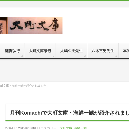
 瀬賀弘行
大町文庫景観
大嶋久夫先生
八木三男先生
本
iで大町文庫・海鮮一鰭が紹介されました。
月刊Komachiで大町文庫・海鮮一鰭が紹介されま
投稿日：2015年1月6日 | カテゴリー：
大町文庫
,
海鮮一鰭