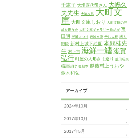
大嶋久
千恵子
大場喜代司さん
大町文
夫先生
大滝友和
庫
大町文庫しおり
大町文庫の完
宝
成を祝う会
大町文庫ギャラリー作品展
田明
廻り
屏風まつり
岩波文庫
干し大根
本間桂先
新村上城下絵図
階段
海鮮一鰭
瀬賀
生
村上市
弘行
町屋の人形さま巡り
益田昭夫
越後村上うおや
稲架掛け
覆刻本
鈴木和弘
アーカイブ
2024年10月
2017年10月
2017年5月