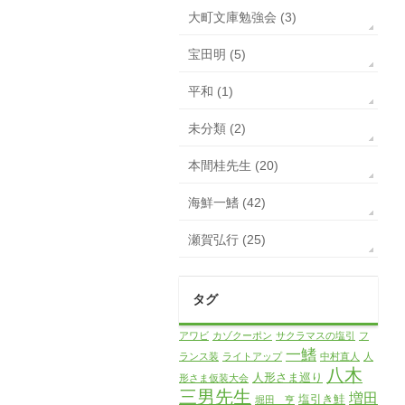
大町文庫勉強会 (3)
宝田明 (5)
平和 (1)
未分類 (2)
本間桂先生 (20)
海鮮一鰭 (42)
瀬賀弘行 (25)
タグ
アワビ
カゾクーポン
サクラマスの塩引
フ
一鰭
ランス装
ライトアップ
中村直人
人
八木
人形さま巡り
形さま仮装大会
三男先生
増田
塩引き鮭
堀田 亨