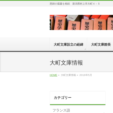
恩師の蔵書を相続 新潟県村上市大町４－５
大町文庫設立の経緯
大町文庫館長
大町文庫情報
HOME
»
大町文庫情報 »
2016年5月
カテゴリー
フランス語