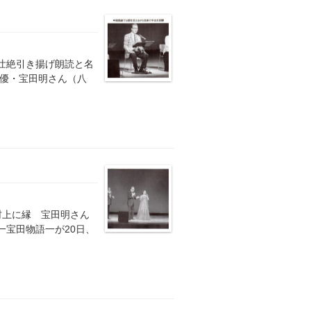
壮絶引き揚げ朗読と名
俳優・宝田明さん（八
村上に縁 宝田明さん
一宝田物語一が20日、