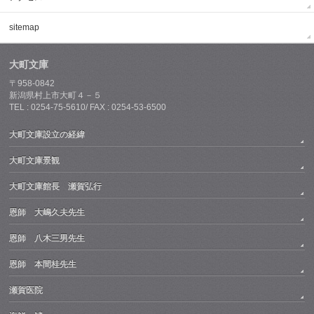
sitemap
大町文庫
〒958-0842
新潟県村上市大町４－５
TEL : 0254-75-5610/ FAX : 0254-53-6500
大町文庫設立の経緯
大町文庫景観
大町文庫館長 瀬賀弘行
恩師 大嶋久夫先生
恩師 八木三男先生
恩師 本間桂先生
瀬賀医院