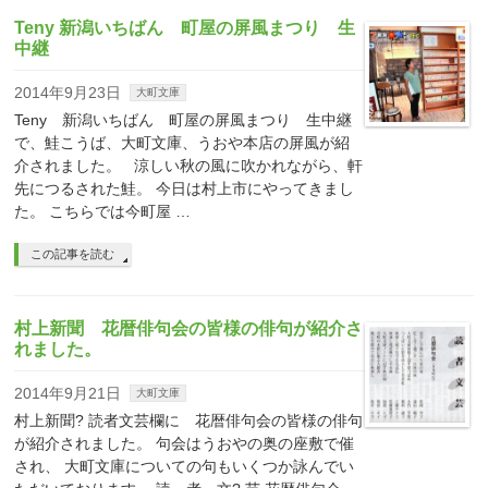
Teny 新潟いちばん 町屋の屏風まつり 生
中継
2014年9月23日
大町文庫
Teny 新潟いちばん 町屋の屏風まつり 生中継
で、鮭こうば、大町文庫、うおや本店の屏風が紹
介されました。 涼しい秋の風に吹かれながら、軒
先につるされた鮭。 今日は村上市にやってきまし
た。 こちらでは今町屋 …
この記事を読む
村上新聞 花暦俳句会の皆様の俳句が紹介さ
れました。
2014年9月21日
大町文庫
村上新聞? 読者文芸欄に 花暦俳句会の皆様の俳句
が紹介されました。 句会はうおやの奥の座敷で催
され、 大町文庫についての句もいくつか詠んでい