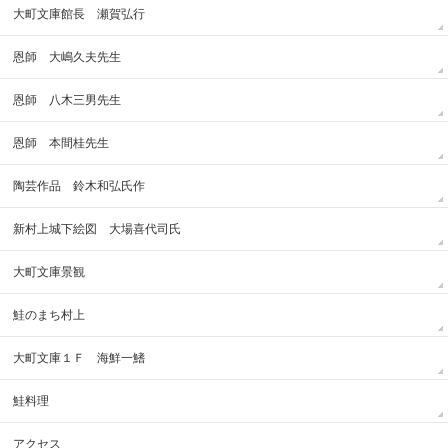
大町文庫館長 瀬賀弘行
恩師 大嶋久夫先生
恩師 八木三男先生
恩師 本間桂先生
陶芸作品 鈴木和弘氏作
新村上城下絵図 大場喜代司氏
大町文庫景観
鮭のまち村上
大町文庫１Ｆ 海鮮一鰭
鮭料理
アクセス