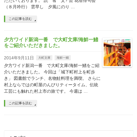
ただいております。 読 者 文? 芸 花暦俳句会
（８月吟行） 雲早し 夕風にのり …
この記事を読む
夕方ワイド新潟一番 で大町文庫/海鮮一鰭
をご紹介いただきました。
2014年9月11日
大町文庫
海鮮一鰭
夕方ワイド新潟一番 で大町文庫/海鮮一鰭をご紹
介いただきました。 今回は「城下町村上を町歩
き」 図書館でランチ、名物鮭料理を満喫。 さらに
村上ならではの町屋のんびりティータイム、伝統
工芸にも触れた村上市の旅です。 今週は …
この記事を読む