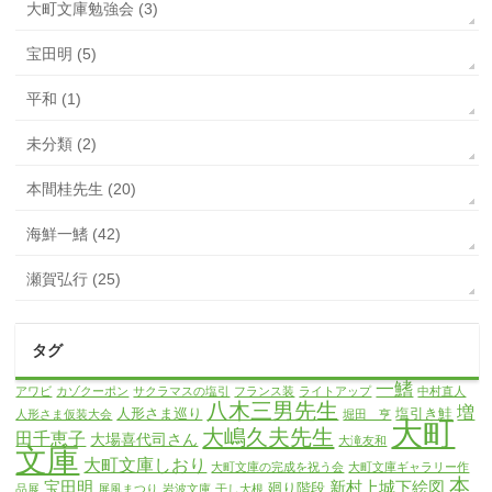
大町文庫勉強会 (3)
宝田明 (5)
平和 (1)
未分類 (2)
本間桂先生 (20)
海鮮一鰭 (42)
瀬賀弘行 (25)
タグ
一鰭
アワビ
カゾクーポン
サクラマスの塩引
フランス装
ライトアップ
中村直人
八木三男先生
増
人形さま巡り
塩引き鮭
人形さま仮装大会
堀田 亨
大町
大嶋久夫先生
田千恵子
大場喜代司さん
大滝友和
文庫
大町文庫しおり
大町文庫の完成を祝う会
大町文庫ギャラリー作
本
宝田明
新村上城下絵図
廻り階段
品展
屏風まつり
岩波文庫
干し大根