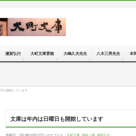
 瀬賀弘行
大町文庫景観
大嶋久夫先生
八木三男先生
本
曜日も開館しています
文庫は年内は日曜日も開館しています
投稿日：2013年10月22日 | カテゴリー：
大町文庫
,
海鮮一鰭
,
瀬賀弘行