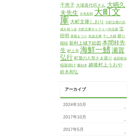
大嶋久
千恵子
大場喜代司さん
大町文
夫先生
大滝友和
庫
大町文庫しおり
大町文庫の完
宝
成を祝う会
大町文庫ギャラリー作品展
田明
廻り
屏風まつり
岩波文庫
干し大根
本間桂先
新村上城下絵図
階段
海鮮一鰭
瀬賀
生
村上市
弘行
町屋の人形さま巡り
益田昭夫
越後村上うおや
稲架掛け
覆刻本
鈴木和弘
アーカイブ
2024年10月
2017年10月
2017年5月