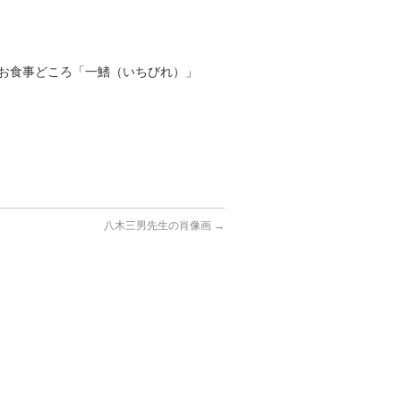
お食事どころ「一鰭（いちびれ）」
八木三男先生の肖像画
→