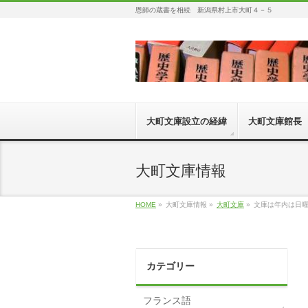
恩師の蔵書を相続 新潟県村上市大町４－５
大町文庫設立の経緯
大町文庫館長
大町文庫情報
HOME
»
大町文庫情報 »
大町文庫
»
文庫は年内は日
カテゴリー
フランス語