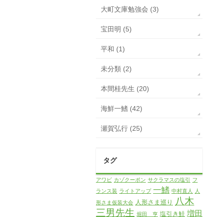
大町文庫勉強会 (3)
宝田明 (5)
平和 (1)
未分類 (2)
本間桂先生 (20)
海鮮一鰭 (42)
瀬賀弘行 (25)
タグ
アワビ
カゾクーポン
サクラマスの塩引
フ
一鰭
ランス装
ライトアップ
中村直人
人
八木
人形さま巡り
形さま仮装大会
三男先生
増田
塩引き鮭
堀田 亨