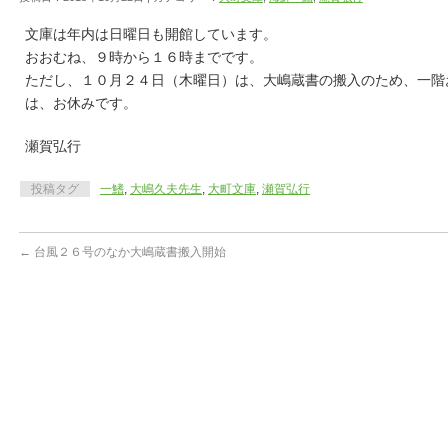
文庫は年内は日曜日も開館しています。
おおむね、９時から１６時までです。
ただし、１０月２４日（木曜日）は、大嶋蔵書の搬入のため、一階
は、お休みです。
瀬賀弘行
投稿タグ
一鰭
,
大嶋久夫先生
,
大町文庫
,
瀬賀弘行
←
台風２６号のなか大嶋蔵書搬入開始