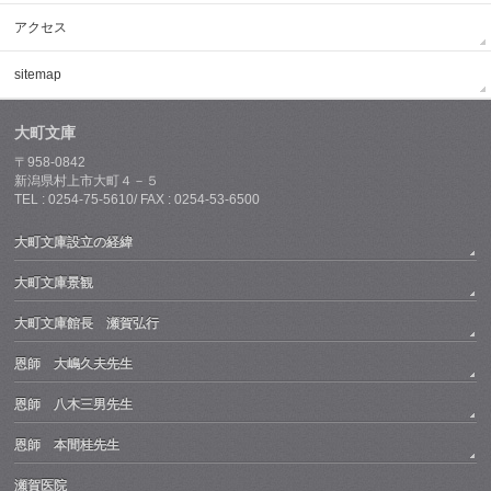
アクセス
sitemap
大町文庫
〒958-0842
新潟県村上市大町４－５
TEL : 0254-75-5610/ FAX : 0254-53-6500
大町文庫設立の経緯
大町文庫景観
大町文庫館長 瀬賀弘行
恩師 大嶋久夫先生
恩師 八木三男先生
恩師 本間桂先生
瀬賀医院