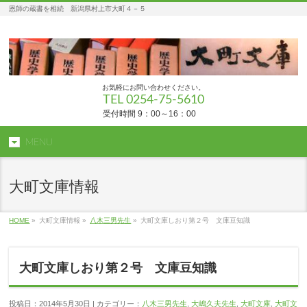
恩師の蔵書を相続 新潟県村上市大町４－５
お気軽にお問い合わせください。
TEL 0254-75-5610
受付時間 9：00～16：00
MENU
大町文庫情報
HOME
»
大町文庫情報 »
八木三男先生
»
大町文庫しおり第２号 文庫豆知識
大町文庫しおり第２号 文庫豆知識
投稿日：2014年5月30日 | カテゴリー：
八木三男先生
,
大嶋久夫先生
,
大町文庫
,
大町文