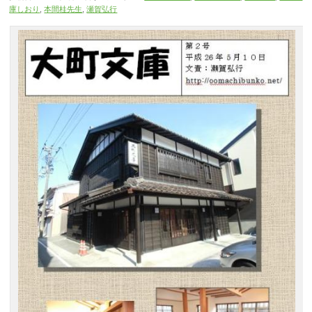
庫しおり
,
本間桂先生
,
瀬賀弘行