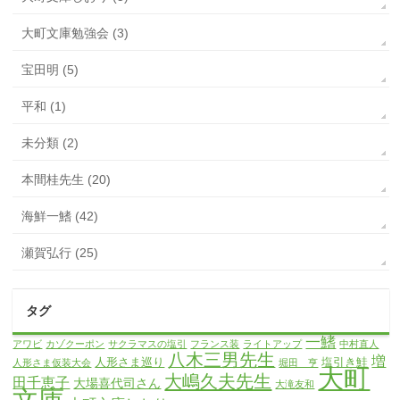
大町文庫勉強会 (3)
宝田明 (5)
平和 (1)
未分類 (2)
本間桂先生 (20)
海鮮一鰭 (42)
瀬賀弘行 (25)
タグ
一鰭
アワビ
カゾクーポン
サクラマスの塩引
フランス装
ライトアップ
中村直人
八木三男先生
増
人形さま巡り
塩引き鮭
人形さま仮装大会
堀田 亨
大町
大嶋久夫先生
田千恵子
大場喜代司さん
大滝友和
文庫