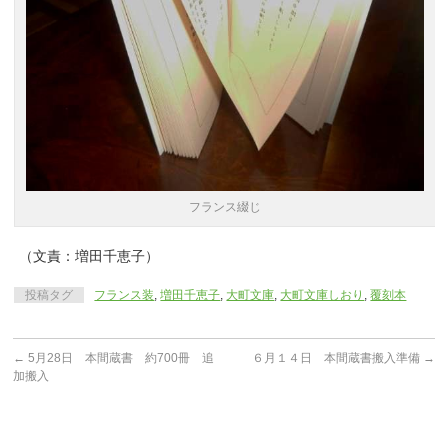
フランス綴じ
（文責：増田千恵子）
投稿タグ
フランス装
,
増田千恵子
,
大町文庫
,
大町文庫しおり
,
覆刻本
←
5月28日 本間蔵書 約700冊 追
６月１４日 本間蔵書搬入準備
→
加搬入