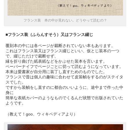
フランス装 本の中が見れない。どうやって読むの？
■フランス装（ふらんすそう）又はフランス綴じ
覆刻本の中には各ページが裁断されていない本もあります。
これはフランス装又はフランス綴じといい、仮とじ装本の一つ
で、綴じただけで裁断せず、
縁を折り曲げた紙表紙などをかぶせた装本を言います。
ペーパーナイフでページごとに切って読むようになっています。
本来は愛書家が自分用に装丁し直すためのものでした。
フランスで昔は個人の趣味に合わせて皮装幀をするのがステイタ
スでした。
ですから装幀をし直すのに都合のいいように、途中まで作った中
身に
簡単な表紙カバーのようなものでくるんだ状態で出版されていた
ようです。
（教えて！goo、ウィキペディアより）