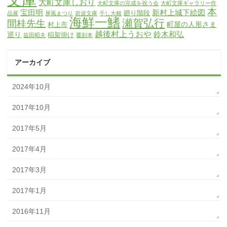
大町文庫しおり
大町文庫の完成を祝う会
大町文庫ギャラリー作
本
宝田明
新村上城下絵図
廻り階段
品展
屏風まつり
岩波文庫
干し大根
海鮮一鰭
瀬賀弘行
間桂先生
町屋の人形さま
村上市
越後村上うおや
鈴木和弘
巡り
稲架掛け
益田昭夫
覆刻本
アーカイブ
2024年10月
2017年10月
2017年5月
2017年4月
2017年3月
2017年1月
2016年11月