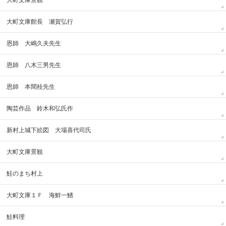
大町文庫景観
大町文庫館長 瀬賀弘行
恩師 大嶋久夫先生
恩師 八木三男先生
恩師 本間桂先生
陶芸作品 鈴木和弘氏作
新村上城下絵図 大場喜代司氏
大町文庫景観
鮭のまち村上
大町文庫１Ｆ 海鮮一鰭
鮭料理