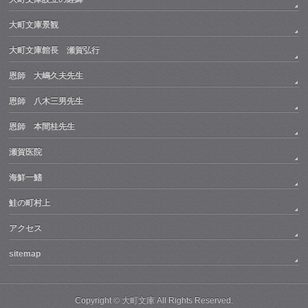
大町文庫景観
大町文庫館長 瀬賀弘行
恩師 大嶋久夫先生
恩師 八木三男先生
恩師 本間桂先生
瀬賀医院
海鮮一鰭
鮭の町村上
アクセス
sitemap
Copyright ©
大町文庫
All Rights Reserved.