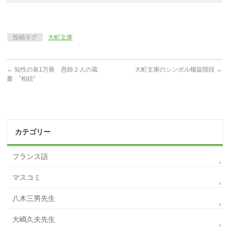
投稿タグ
大町文庫
←
知性の泉1万冊 恩師２人の蔵
大町文庫のシンボル螺旋階段
→
書 ”相続”
カテゴリー
フランス語
マスコミ
八木三男先生
大嶋久夫先生