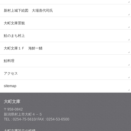
新村上城下絵図 大場喜代司氏
大町文庫景観
鮭のまち村上
大町文庫１Ｆ 海鮮一鰭
鮭料理
アクセス
sitemap
大町文庫
〒958-0842
新潟県村上市大町４－５
TEL : 0254-75-5610/ FAX : 0254-53-6500
大町文庫設立の経緯