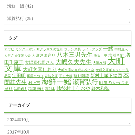
海鮮一鰭 (42)
瀬賀弘行 (25)
タグ
一鰭
アワビ
カゾクーポン
サクラマスの塩引
フランス装
ライトアップ
中村直人
八木三男先生
増
人形さま巡り
塩引き鮭
人形さま仮装大会
堀田 亨
大町
大嶋久夫先生
田千恵子
大場喜代司さん
大滝友和
文庫
大町文庫しおり
大町文庫の完成を祝う会
大町文庫ギャラリー作
本
宝田明
新村上城下絵図
廻り階段
品展
屏風まつり
岩波文庫
干し大根
海鮮一鰭
瀬賀弘行
間桂先生
町屋の人形さま
村上市
越後村上うおや
鈴木和弘
巡り
稲架掛け
益田昭夫
覆刻本
アーカイブ
2024年10月
2017年10月