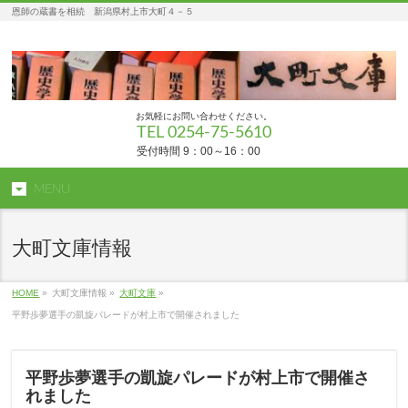
恩師の蔵書を相続 新潟県村上市大町４－５
お気軽にお問い合わせください。
TEL 0254-75-5610
受付時間 9：00～16：00
MENU
大町文庫情報
HOME
»
大町文庫情報 »
大町文庫
»
平野歩夢選手の凱旋パレードが村上市で開催されました
平野歩夢選手の凱旋パレードが村上市で開催さ
れました