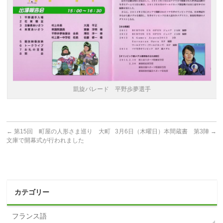
凱旋パレード 平野歩夢選手
←
第15回 町屋の人形さま巡り 大町
3月6日（木曜日）本間蔵書 第3陣
→
文庫で開幕式が行われました
カテゴリー
フランス語