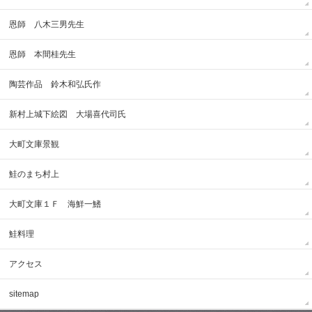
恩師 八木三男先生
恩師 本間桂先生
陶芸作品 鈴木和弘氏作
新村上城下絵図 大場喜代司氏
大町文庫景観
鮭のまち村上
大町文庫１Ｆ 海鮮一鰭
鮭料理
アクセス
sitemap