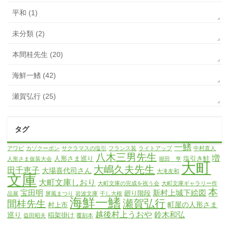
平和 (1)
未分類 (2)
本間桂先生 (20)
海鮮一鰭 (42)
瀬賀弘行 (25)
タグ
一鰭
アワビ
カゾクーポン
サクラマスの塩引
フランス装
ライトアップ
中村直人
八木三男先生
増
人形さま巡り
塩引き鮭
人形さま仮装大会
堀田 亨
大町
大嶋久夫先生
田千恵子
大場喜代司さん
大滝友和
文庫
大町文庫しおり
大町文庫の完成を祝う会
大町文庫ギャラリー作
本
宝田明
新村上城下絵図
廻り階段
品展
屏風まつり
岩波文庫
干し大根
海鮮一鰭
瀬賀弘行
間桂先生
町屋の人形さま
村上市
越後村上うおや
鈴木和弘
巡り
稲架掛け
益田昭夫
覆刻本