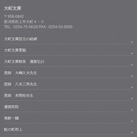
大町文庫
〒958-0842
新潟県村上市大町４－５
TEL : 0254-75-5610/ FAX : 0254-53-6500
大町文庫設立の経緯
大町文庫景観
大町文庫館長 瀬賀弘行
恩師 大嶋久夫先生
恩師 八木三男先生
恩師 本間桂先生
瀬賀医院
海鮮一鰭
鮭の町村上