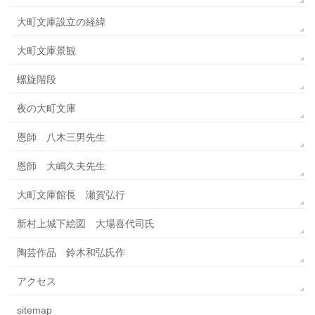
大町文庫設立の経緯
大町文庫景観
螺旋階段
夜の大町文庫
恩師 八木三男先生
恩師 大嶋久夫先生
大町文庫館長 瀬賀弘行
新村上城下絵図 大場喜代司氏
陶芸作品 鈴木和弘氏作
アクセス
sitemap