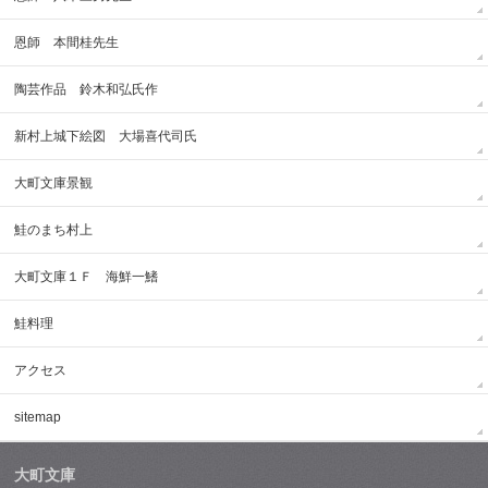
恩師 本間桂先生
陶芸作品 鈴木和弘氏作
新村上城下絵図 大場喜代司氏
大町文庫景観
鮭のまち村上
大町文庫１Ｆ 海鮮一鰭
鮭料理
アクセス
sitemap
大町文庫