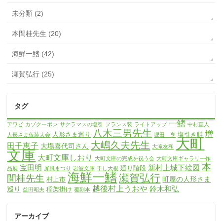
未分類 (2)
本間桂先生 (20)
海鮮一鰭 (42)
瀬賀弘行 (25)
タグ
一鰭
アワビ
カゾクーポン
サクラマスの塩引
フランス装
ライトアップ
中村直人
八木三男先生
増
人形さま巡り
塩引き鮭
人形さま仮装大会
堀田 亨
大町
大嶋久夫先生
田千恵子
大場喜代司さん
大滝友和
文庫
大町文庫しおり
大町文庫の完成を祝う会
大町文庫ギャラリー作
本
宝田明
新村上城下絵図
廻り階段
品展
屏風まつり
岩波文庫
干し大根
海鮮一鰭
瀬賀弘行
間桂先生
町屋の人形さま
村上市
越後村上うおや
鈴木和弘
巡り
稲架掛け
益田昭夫
覆刻本
アーカイブ