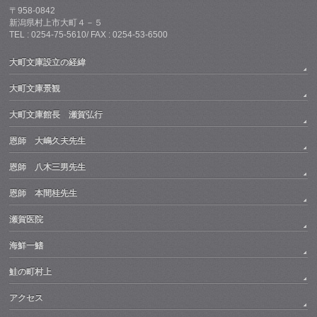
〒958-0842
新潟県村上市大町４－５
TEL : 0254-75-5610/ FAX : 0254-53-6500
大町文庫設立の経緯
大町文庫景観
大町文庫館長 瀬賀弘行
恩師 大嶋久夫先生
恩師 八木三男先生
恩師 本間桂先生
瀬賀医院
海鮮一鰭
鮭の町村上
アクセス